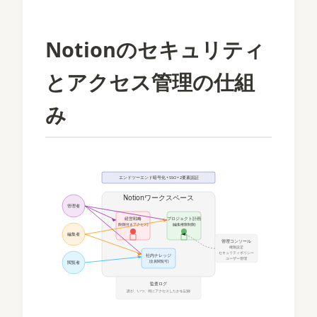
Notionのセキュリティ
とアクセス管理の仕組
み
エンドツーエンド暗号化 + SSO + 2要素認証
Notionワークスペース
管理者
経営戦略
プロジェクト計画
(制限付きアクセス)
(編集権限制限)
編集者
管理コンソール
権限設定
セキュリティポリシー
社内ナレッジ
ユーザー管理
(全員閲覧可)
閲覧者
監査ログ
誰が、いつ、何にアクセスしたかを記録