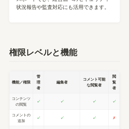
状況報告や監査対応にも活用できます。
権限レベルと機能
管
閲
コメント可能
機能／権限
理
編集者
覧
な閲覧者
者
者
コンテンツ
✓
✓
✓
✓
の閲覧
コメントの
✓
✓
✓
✗
追加