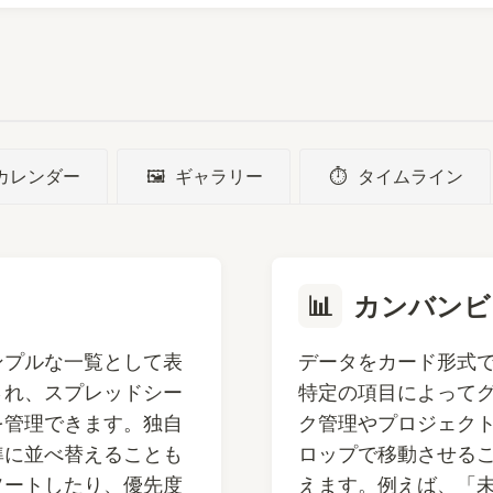
カレンダー
🖼️
ギャラリー
⏱️
タイムライン
📊
カンバンビ
ンプルな一覧として表
データをカード形式
され、スプレッドシー
特定の項目によって
を管理できます。独自
ク管理やプロジェク
準に並べ替えることも
ロップで移動させる
ソートしたり、優先度
えます。例えば、「