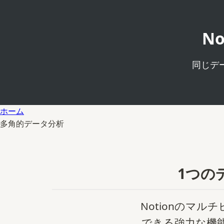
N
同じデ
ホーム
多角的データ分析
1つの
Notionのマ
できる強力な機