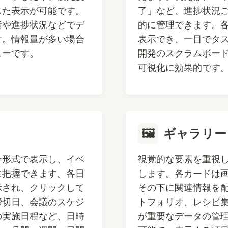
じた表示が可能です。
了」など、進捗状況
者や進捗状況などでデ
的に管理できます。
す。情報量が多い場合
表示でき、一目でタ
ューです。
開発のスクラムボー
可視化に効果的です
🖼️
ギャラリー
ー形式で表示し、イベ
視覚的な要素を重視
に把握できます。各日
します。各カードは
示され、クリックして
その下に関連情報を
締切日、会議のスケジ
トフォリオ、レシピ
の実施日程など、日時
が重要なデータの管