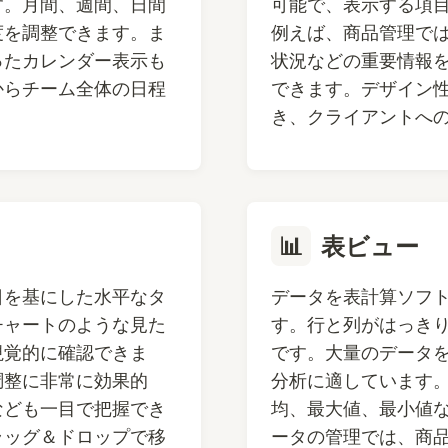
す。月間、週間、日間
可能で、表示する項
度を調整できます。ま
例えば、商品管理で
ったカレンダー表示も
状況などの重要情報
からチーム全体の日程
できます。デザイン
き、クライアントへ
📊
表ビュー
日を基にした水平なタ
データを表計算ソフ
チャートのような見た
す。行と列がはっき
視覚的に確認できま
です。大量のデータ
調整に非常に効果的
分析に適しています
なども一目で把握でき
均、最大値、最小値
ラッグ＆ドロップで移
ータの管理では、商