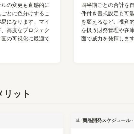
ールの変更も直感的に
四半期ごとの合計を
ムごとに色分けするこ
件付き書式設定も可
容易になります。マイ
を変えるなど、視覚
ど、高度なプロジェク
を扱う財務管理や在
計画の可視化に最適で
面で威力を発揮しま
メリット
📊
商品開発スケジュール -